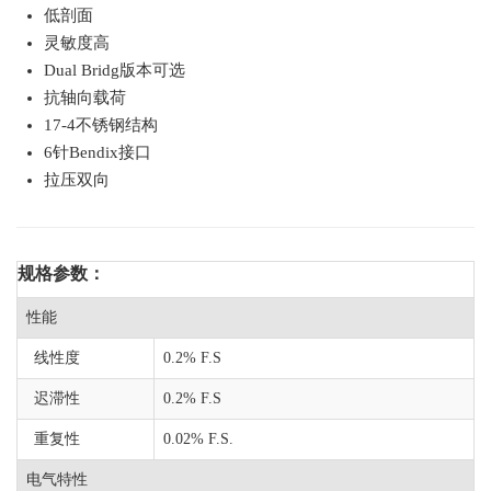
低剖面
灵敏度高
Dual Bridg版本可选
抗轴向载荷
17-4不锈钢结构
6针Bendix接口
拉压双向
规格参数：
性能
线性度
0.2% F.S
迟滞性
0.2% F.S
重复性
0.02% F.S.
电气特性