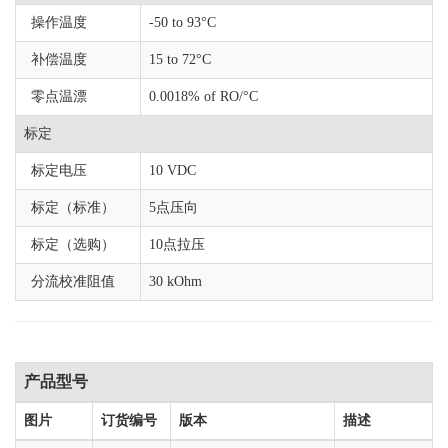
操作温度
-50 to 93°C
补偿温度
15 to 72°C
零点温漂
0.0018% of RO/°C
标定
标定电压
10 VDC
标定（标准）
5点压向
标定（选购）
10点拉压
分流校准阻值
30 kOhm
产品型号
图片
订货编号
版本
描述