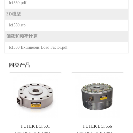
lcf550.pdf
3D模型
lcf550.stp
偏载和频率计算
lcf550 Extraneous Load Factor.pdf
同类产品：
FUTEK LCF501
FUTEK LCF556