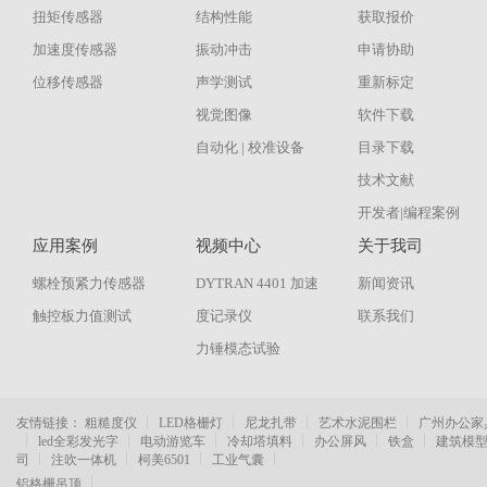
扭矩传感器
结构性能
获取报价
加速度传感器
振动冲击
申请协助
位移传感器
声学测试
重新标定
视觉图像
软件下载
自动化 | 校准设备
目录下载
技术文献
开发者|编程案例
应用案例
视频中心
关于我司
螺栓预紧力传感器
DYTRAN 4401 加速
新闻资讯
触控板力值测试
度记录仪
联系我们
力锤模态试验
友情链接：
粗糙度仪
LED格栅灯
尼龙扎带
艺术水泥围栏
广州办公家
led全彩发光字
电动游览车
冷却塔填料
办公屏风
铁盒
建筑模
司
注吹一体机
柯美6501
工业气囊
铝格栅吊顶