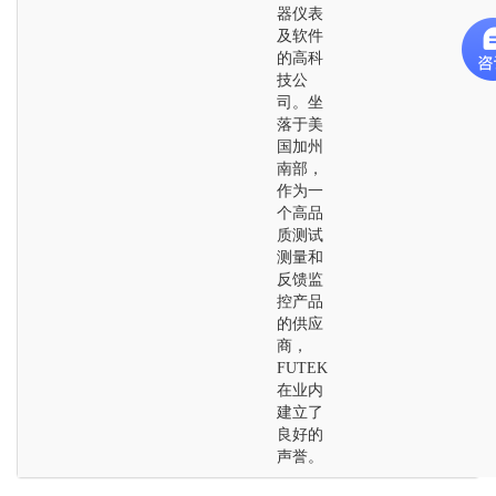
器仪表
及软件
的高科
技公
司。坐
落于美
国加州
南部，
作为一
个高品
质测试
测量和
反馈监
控产品
的供应
商，
FUTEK
在业内
建立了
良好的
声誉。