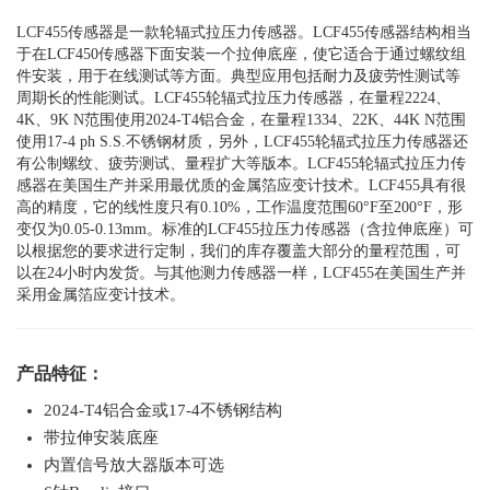
LCF455传感器是一款轮辐式拉压力传感器。LCF455传感器结构相当
于在LCF450传感器下面安装一个拉伸底座，使它适合于通过螺纹组
件安装，用于在线测试等方面。典型应用包括耐力及疲劳性测试等
周期长的性能测试。LCF455轮辐式拉压力传感器，在量程2224、
4K、9K N范围使用2024-T4铝合金，在量程1334、22K、44K N范围
使用17-4 ph S.S.不锈钢材质，另外，LCF455轮辐式拉压力传感器还
有公制螺纹、疲劳测试、量程扩大等版本。LCF455轮辐式拉压力传
感器在美国生产并采用最优质的金属箔应变计技术。LCF455具有很
高的精度，它的线性度只有0.10%，工作温度范围60°F至200°F，形
变仅为0.05-0.13mm。标准的LCF455拉压力传感器（含拉伸底座）可
以根据您的要求进行定制，我们的库存覆盖大部分的量程范围，可
以在24小时内发货。与其他测力传感器一样，LCF455在美国生产并
采用金属箔应变计技术。
产品特征：
2024-T4铝合金或17-4不锈钢结构
带拉伸安装底座
内置信号放大器版本可选