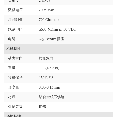
灵敏度
2 mV/V
激励电压
20 V Max
桥路阻值
700 Ohm nom
绝缘电阻
≥500 MOhm @ 50 VDC
电缆
6芯 Bendix 插座
机械特性
受力方向
拉压双向
重量
1.1 kg/3.2 kg
过载保护
150% F.S.
形变量
0.05-0.13 mm
材质
铝合金或不锈钢
保护等级
IP65
环境特性