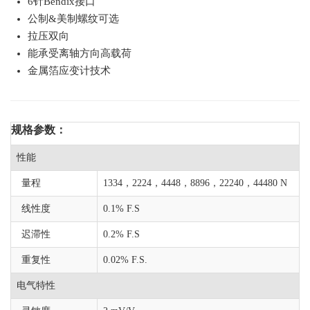
6针Bendix接口
公制&美制螺纹可选
拉压双向
能承受离轴方向高载荷
金属箔应变计技术
规格参数：
性能
量程
1334，2224，4448，8896，22240，44480 N
线性度
0.1% F.S
迟滞性
0.2% F.S
重复性
0.02% F.S.
电气特性