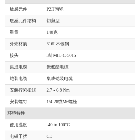
敏感元件
PZT陶瓷
敏感元件结构
切剪型
重量
140克
外壳材质
316L不锈钢
接头
3针MIL-C-5015
集成电缆
聚氨酯电缆
铠装电缆
集成铠装电缆
安装拧紧扭矩
2.7 - 6.8 Nm
安装螺钉
1/4-28或M6螺栓
环境特性
使用温度
-40 to 100°C
电磁干扰
CE