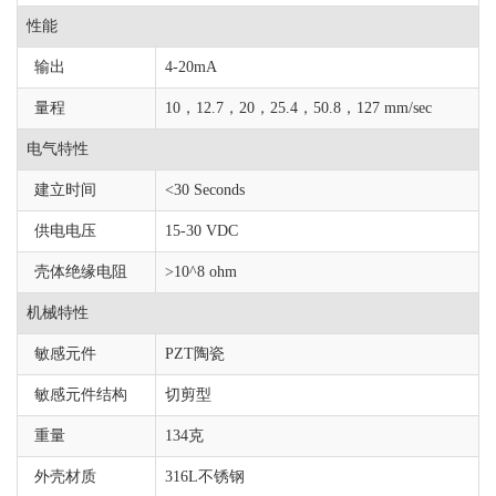
性能
输出
4-20mA
量程
10，12.7，20，25.4，50.8，127 mm/sec
电气特性
建立时间
<30 Seconds
供电电压
15-30 VDC
壳体绝缘电阻
>10^8 ohm
机械特性
敏感元件
PZT陶瓷
敏感元件结构
切剪型
重量
134克
外壳材质
316L不锈钢