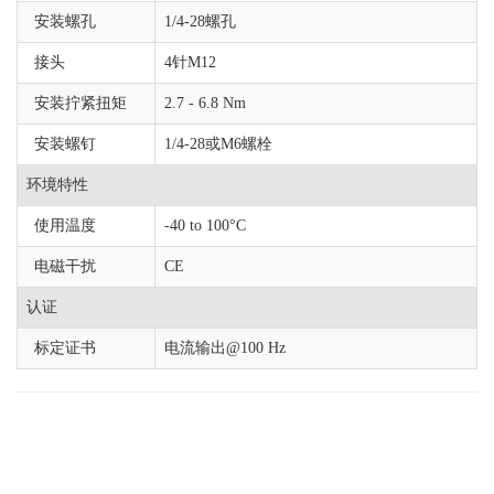
安装螺孔
1/4-28螺孔
接头
4针M12
安装拧紧扭矩
2.7 - 6.8 Nm
安装螺钉
1/4-28或M6螺栓
环境特性
使用温度
-40 to 100°C
电磁干扰
CE
认证
标定证书
电流输出@100 Hz