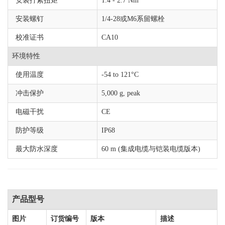
安装拧紧扭矩
1.4 - 2.7 Nm
安装螺钉
1/4-28或M6系留螺栓
校准证书
CA10
环境特性
使用温度
-54 to 121°C
冲击保护
5,000 g, peak
电磁干扰
CE
防护等级
IP68
最大防水深度
60 m (集成电缆与铠装电缆版本)
产品型号
图片
订货编号
版本
描述