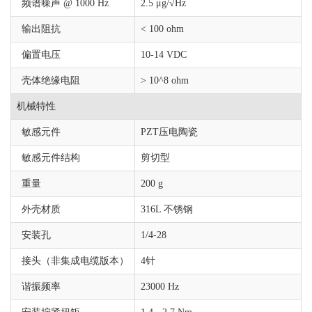
频谱噪声 @ 1000 Hz
2.5 μg/√Hz
输出阻抗
< 100 ohm
偏置电压
10-14 VDC
壳体绝缘电阻
> 10^8 ohm
机械特性
敏感元件
PZT压电陶瓷
敏感元件结构
剪切型
重量
200 g
外壳材质
316L 不锈钢
安装孔
1/4-28
接头（非集成电缆版本）
4针
谐振频率
23000 Hz