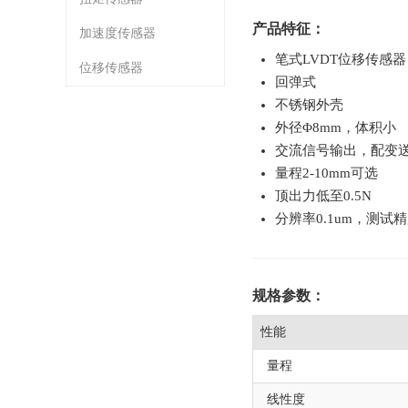
产品特征：
加速度传感器
笔式LVDT位移传感器
位移传感器
回弹式
不锈钢外壳
外径Φ8mm，体积小
交流信号输出，配变送器输
量程2-10mm可选
顶出力低至0.5N
分辨率0.1um，测试
规格参数：
性能
量程
线性度