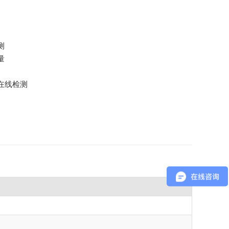
测
量
在线检测