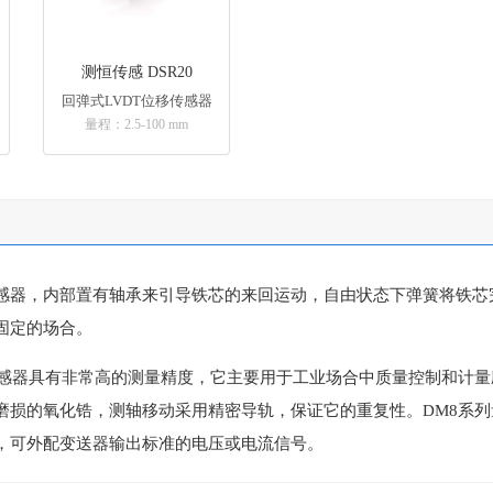
测恒传感 DSR20
回弹式LVDT位移传感器
量程：2.5-100 mm
书
感器，内部置有轴承来引导铁芯的来回运动，自由状态下弹簧将铁芯完
固定的场合。
传感器具有非常高的测量精度，它主要用于工业场合中质量控制和计
损的氧化锆，测轴移动采用精密导轨，保证它的重复性。DM8系列量程从
，可外配变送器输出标准的电压或电流信号。