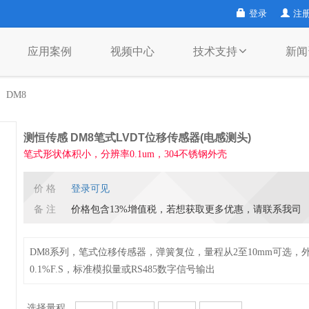
登录
注
应用案例
视频中心
技术支持
新闻
DM8
测恒传感 DM8笔式LVDT位移传感器(电感测头)
笔式形状体积小，分辨率0.1um，304不锈钢外壳
价 格
登录可见
备 注
价格包含13%增值税，若想获取更多优惠，请联系我司
DM8系列，笔式位移传感器，弹簧复位，量程从2至10mm可选，外
0.1%F.S，标准模拟量或RS485数字信号输出
选择量程