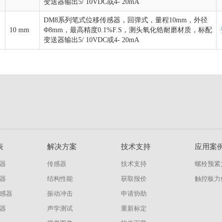
变送器输出5/ 10VDC或4- 20mA
DM8系列笔式位移传感器，回弹式，量程10mm，外径
10 mm
Φ8mm，最高精度0.1%F.S，测头氧化锆耐磨材质，标配
变送器输出5/ 10VDC或4- 20mA
表
解决方案
技术支持
应用案
器
传感器
技术支持
螺栓预紧
器
结构性能
获取报价
触控板力
感器
振动冲击
申请协助
器
声学测试
重新标定